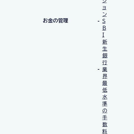
シ
ョ
ン
お金の管理
S
B
I
新
生
銀
行
業
界
最
低
水
準
の
手
数
料