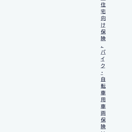
住
宅
向
け
保
険
、
バ
イ
ク
・
自
転
車
用
車
両
保
険