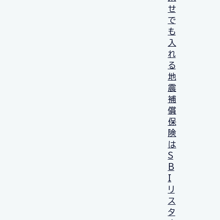
せ
で
も
入
れ
る
地
震
補
償
保
険
は
S
B
I
リ
ス
タ