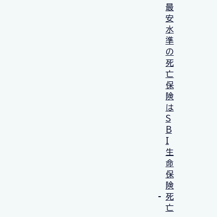
最
安
水
準
の
死
亡
保
険
は
S
B
I
生
命
保
険
死
亡