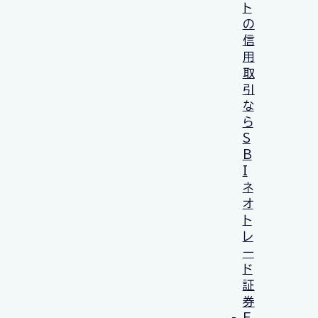
ト
の
信
用
取
引
な
ら
S
B
I
ネ
オ
ト
レ
ー
ド
証
券
F