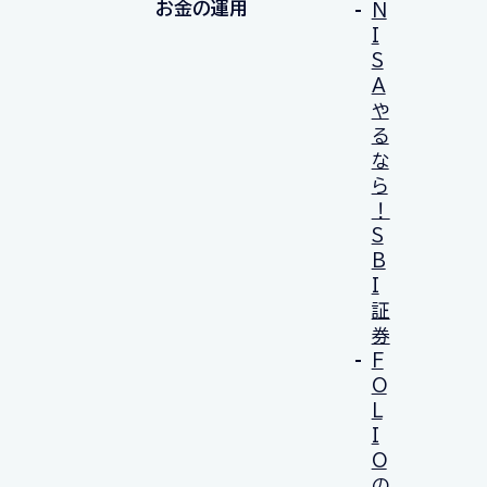
お金の運用
N
I
S
A
や
る
な
ら
！
S
B
I
証
券
F
O
L
I
O
の