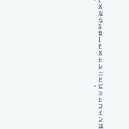
X
な
ら
S
B
I
F
X
ト
レ
ー
ド
ビ
ッ
ト
コ
イ
ン
は