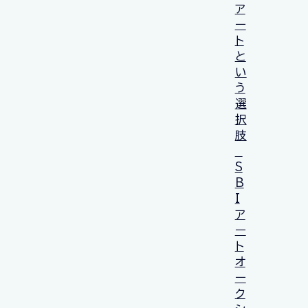
ア
ー
ト
と
い
う
選
択
肢
S
B
I
ア
ー
ト
オ
ー
ク