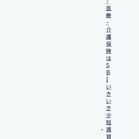
・
医
療
・
介
護
保
険
は
S
B
I
い
き
い
き
少
短
賃
貸