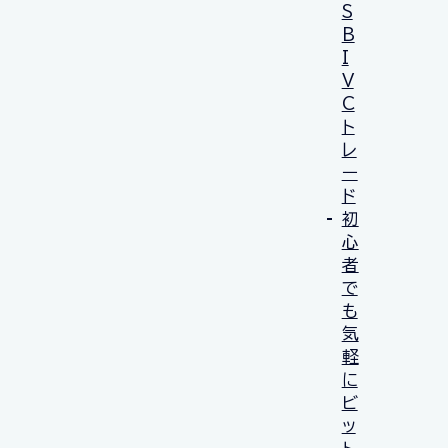
S
B
I
V
C
ト
レ
ー
ド
初
心
者
で
も
気
軽
に
ビ
ッ