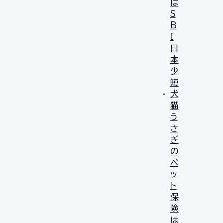
は
S
B
I
日
本
少
短
犬
猫
う
さ
ぎ
の
ペ
ッ
ト
保
険
は