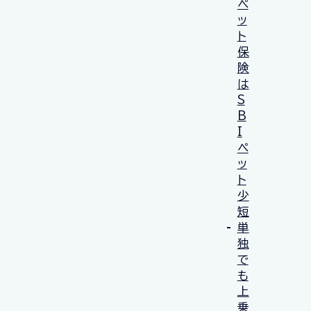
ペ
ッ
ト
保
険
は
S
B
I
ペ
ッ
ト
少
短
単
独
で
も
上
乗