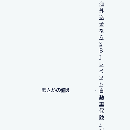
海
外
送
金
な
ら
S
B
I
レ
ミ
ッ
ト
まさかの備え
自
動
車
保
険
・