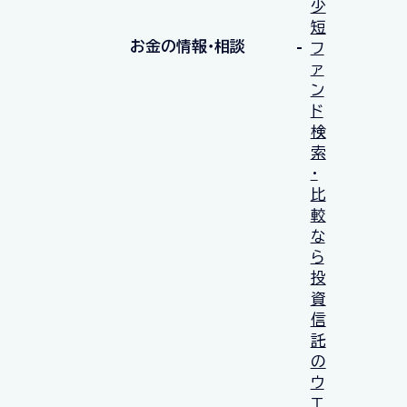
少
短
お金の情報・相談
フ
ァ
ン
ド
検
索
・
比
較
な
ら
投
資
信
託
の
ウ
エ