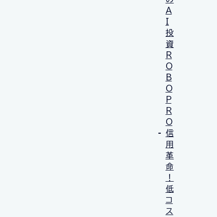
A
I
投
資
R
O
B
O
P
R
O
信
用
革
命
！
低
コ
ス