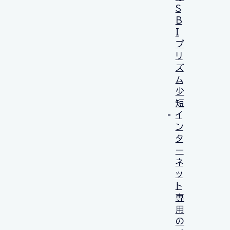
S
B
I
プ
リ
ズ
ム
少
短
イ
ン
タ
ー
ネ
ッ
ト
専
用
の