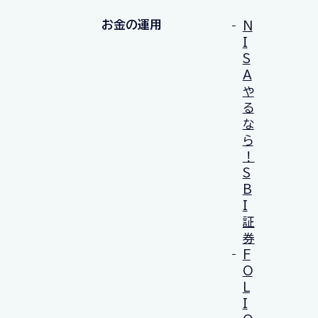
お金の運用
N
I
S
A
や
る
な
ら
！
S
B
I
証
券
F
O
L
I