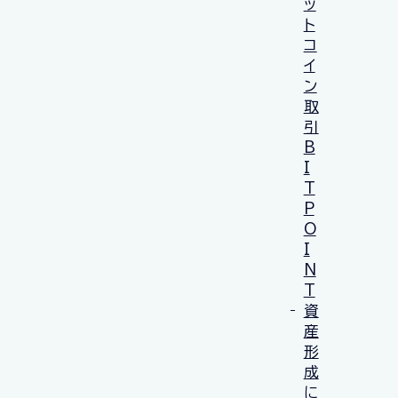
ッ
ト
コ
イ
ン
取
引
B
I
T
P
O
I
N
T
資
産
形
成
に