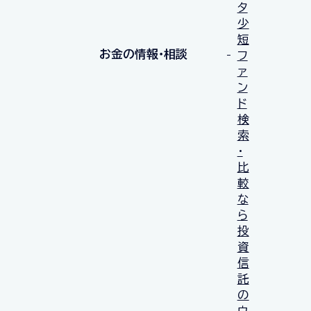
タ
少
短
お金の情報・相談
フ
ァ
ン
ド
検
索
・
比
較
な
ら
投
資
信
託
の
ウ