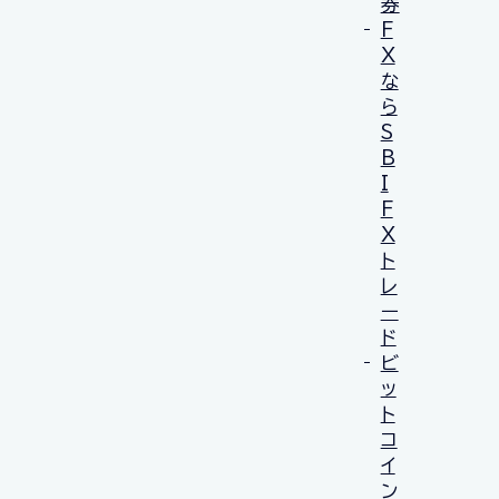
券
F
X
な
ら
S
B
I
F
X
ト
レ
ー
ド
ビ
ッ
ト
コ
イ
ン