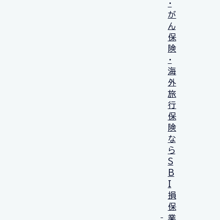
・
が
ん
保
険
・
海
外
旅
行
保
険
な
ら
S
B
I
損
保
業