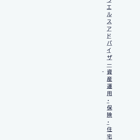
エ
ル
ス
ア
ド
バ
イ
ザ
ー
資
産
運
用
・
保
険
・
住
宅