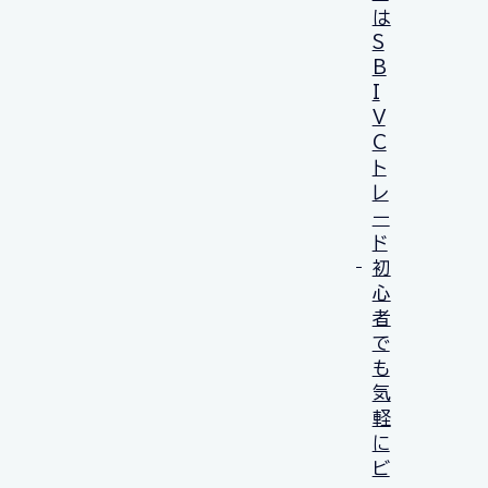
は
S
B
I
V
C
ト
レ
ー
ド
初
心
者
で
も
気
軽
に
ビ