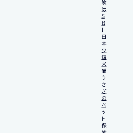
険
は
S
B
I
日
本
少
短
犬
猫
う
さ
ぎ
の
ペ
ッ
ト
保
険