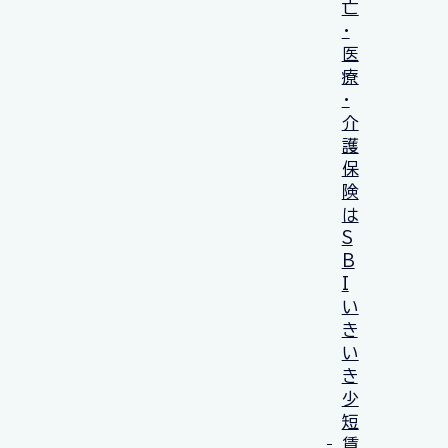
亡
・
医
療
・
介
護
保
険
は
S
B
I
い
き
い
き
少
短
賃