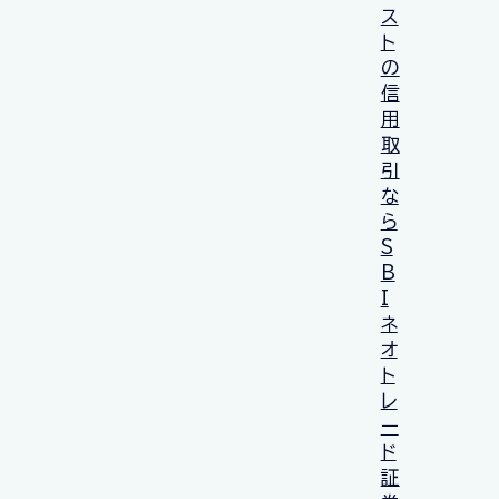
ス
ト
の
信
用
取
引
な
ら
S
B
I
ネ
オ
ト
レ
ー
ド
証