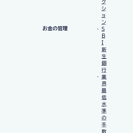
ク
シ
ョ
ン
お金の管理
S
B
I
新
生
銀
行
業
界
最
低
水
準
の
手
数