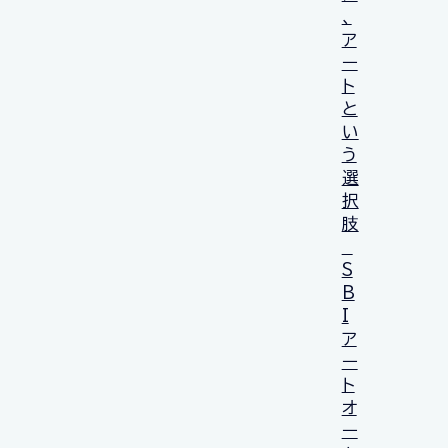
、
ア
ー
ト
と
い
う
選
択
肢
S
B
I
ア
ー
ト
オ
ー