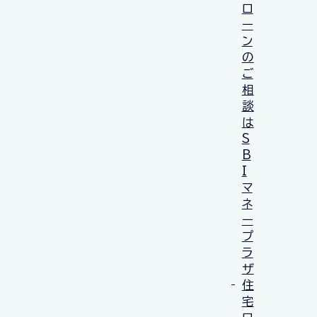
ロ
ー
ン
の
ご
相
談
は
S
B
I
マ
ネ
ー
プ
ラ
ザ
住
宅