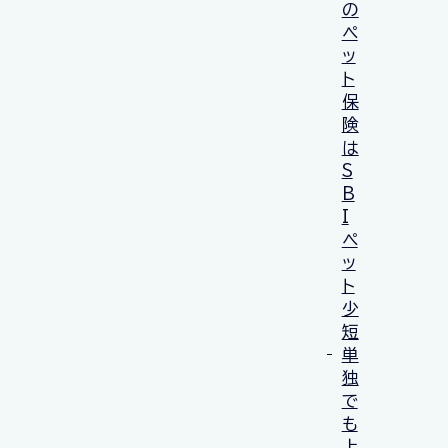
の
ペ
ッ
ト
保
険
は
S
B
I
ペ
ッ
ト
少
短
単
独
で
も
上