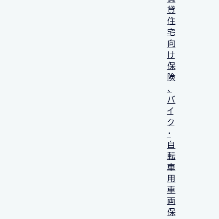
貸
住
宅
向
け
保
険
、
バ
イ
ク
・
自
転
車
用
車
両
保