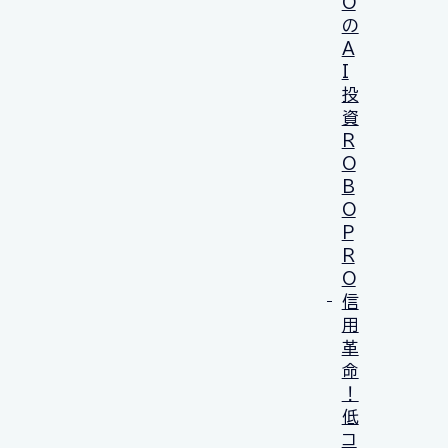
O
の
A
I
投
資
R
O
B
O
P
R
O
信
用
革
命
！
低
コ