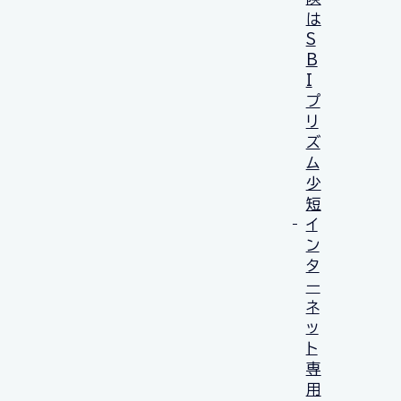
は
S
B
I
プ
リ
ズ
ム
少
短
イ
ン
タ
ー
ネ
ッ
ト
専
用