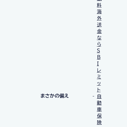
料
海
外
送
金
な
ら
S
B
I
レ
ミ
ッ
ト
まさかの備え
自
動
車
保
険