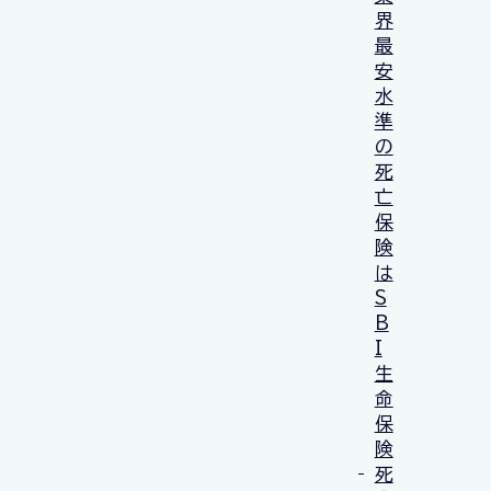
界
最
安
水
準
の
死
亡
保
険
は
S
B
I
生
命
保
険
死