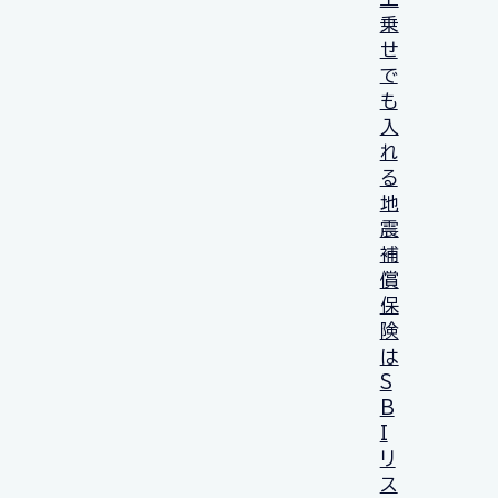
乗
せ
で
も
入
れ
る
地
震
補
償
保
険
は
S
B
I
リ
ス