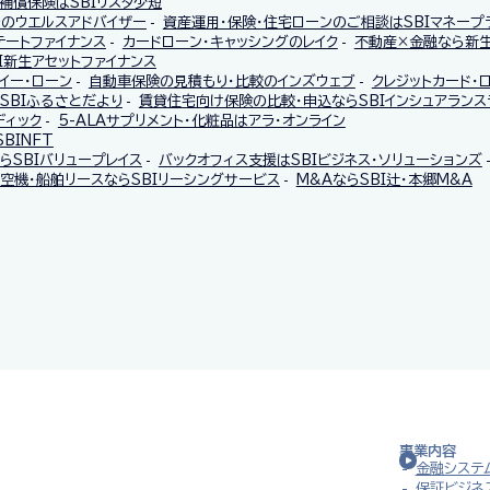
補償保険はSBIリスタ少短
託のウエルスアドバイザー
資産運用・保険・住宅ローンのご相談はSBIマネープ
テートファイナンス
カードローン・キャッシングのレイク
不動産×金融なら新生
I新生アセットファイナンス
イー・ローン
自動車保険の見積もり・比較のインズウェブ
クレジットカード・
SBIふるさとだより
賃貸住宅向け保険の比較・申込ならSBIインシュアランス
ディック
5-ALAサプリメント・化粧品はアラ・オンライン
BINFT
SBIバリュープレイス
バックオフィス支援はSBIビジネス・ソリューションズ
空機・船舶リースならSBIリーシングサービス
M&AならSBI辻・本郷M&A
事業内容
金融システ
保証ビジネ