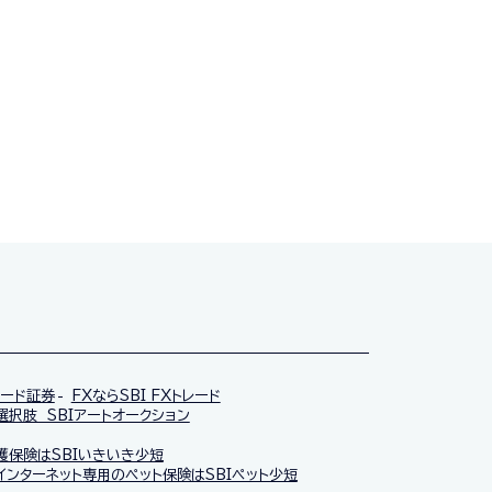
レード証券
FXならSBI FXトレード
択肢 SBIアートオークション
護保険はSBIいきいき少短
インターネット専用のペット保険はSBIペット少短