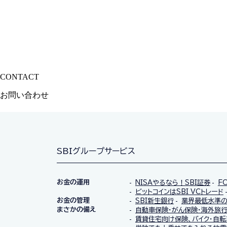
CONTACT
サービスに関するご質問やご相談はお気軽にご連絡ください
お問い合わせ
SBIグループサービス
お金の運用
NISAやるなら！SBI証券
F
ビットコインはSBI VCトレード
お金の管理
SBI新生銀行
業界最低水準の
まさかの備え
自動車保険・がん保険・海外旅行
賃貸住宅向け保険、バイク・自転