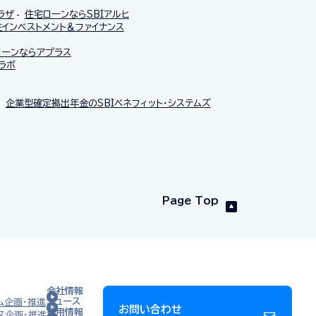
ラザ
住宅ローンならSBIアルヒ
インベストメント＆ファイナンス
ローンならアプラス
ラボ
企業型確定拠出年金のSBIベネフィット・システムズ
Page Top
会社情報
ニュース
ム企画・推進
お問い合わせ
採用情報
ス企画・推進