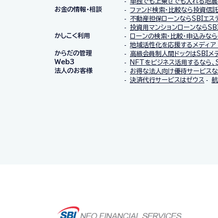
単独でも上乗せでも入れる地震
お金の情報・相談
ファンド検索・比較なら投資信
不動産担保ローンならSBIエス
投資用マンションローンならSB
かしこく利用
ローンの検索・比較・申込みなら
地域活性化を応援するメディア 
からだの管理
高級会員制人間ドックはSBIメ
Web3
NFTをビジネス活用するなら、S
法人のお客様
お得な法人向け優待サービスなら
決済代行サービスはゼウス
航