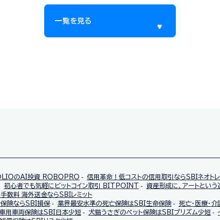
一覧を見る
OLIOのAI投資 ROBOPRO
信用革命！低コストの信用取引ならSBIネオト
初心者でも気軽にビットコイン取引 BITPOINT
資産形成に、アートという選
手数料 海外送金ならSBIレミット
保険ならSBI損保
業界最安水準の死亡保険はSBI生命保険
死亡・医療・介
車用車両保険はSBI日本少短
犬猫うさぎのペット保険はSBIプリズム少短