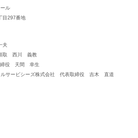
ホール
目297番地
一夫
頭取 西川 義教
取締役 天間 幸生
シャルサービシーズ株式会社 代表取締役 吉木 直道