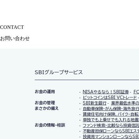
CONTACT
サービスに関するご質問やご相談はお気軽にご連絡ください
お問い合わせ
SBIグループサービス
お金の運用
NISAやるなら！SBI証券
F
ビットコインはSBI VCトレード
お金の管理
SBI新生銀行
業界最低水準の
まさかの備え
自動車保険・がん保険・海外旅行
賃貸住宅向け保険、バイク・自転
単独でも上乗せでも入れる地震
お金の情報・相談
ファンド検索・比較なら投資信
不動産担保ローンならSBIエス
投資用マンションローンならSB