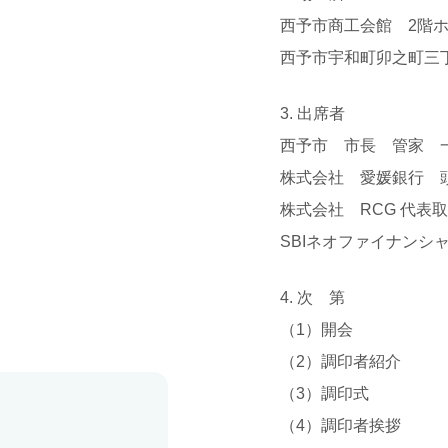
西予市商工会館 2階
西予市宇和町卯之町三丁
3. 出席者
西予市 市長 管家 
株式会社 愛媛銀行 
株式会社 RCG 代表
SBIネオファイナン
4. 次 第
（1）開会
（2）調印者紹介
（3）調印式
（4）調印者挨拶