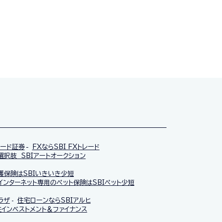
レード証券
FXならSBI FXトレード
択肢 SBIアートオークション
護保険はSBIいきいき少短
インターネット専用のペット保険はSBIペット少短
ラザ
住宅ローンならSBIアルヒ
インベストメント＆ファイナンス