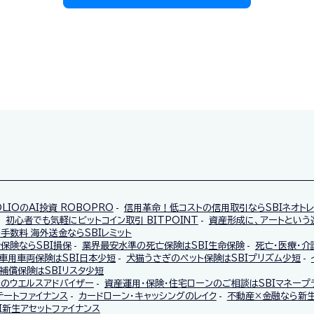
OLIOのAI投資 ROBOPRO
信用革命！低コストの信用取引ならSBIネオト
初心者でも気軽にビットコイン取引 BITPOINT
資産形成に、アートという選
手数料 海外送金ならSBIレミット
保険ならSBI損保
業界最安水準の死亡保険はSBI生命保険
死亡・医療・介
車用車両保険はSBI日本少短
犬猫うさぎのペット保険はSBIプリズム少短
補償保険はSBIリスタ少短
託のウエルスアドバイザー
資産運用・保険・住宅ローンのご相談はSBIマネープ
テートファイナンス
カードローン・キャッシングのレイク
不動産×金融なら新生
I新生アセットファイナンス