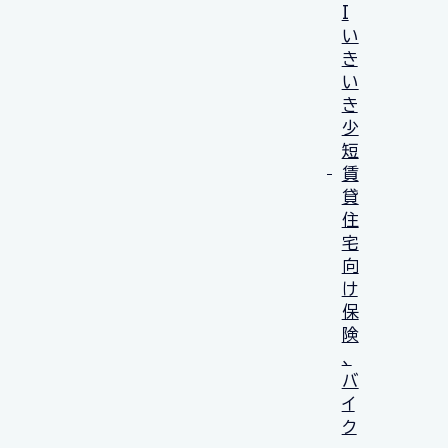
I
い
き
い
き
少
短
賃
貸
住
宅
向
け
保
険
、
バ
イ
ク