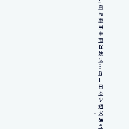
・
自
転
車
用
車
両
保
険
は
S
B
I
日
本
少
短
犬
猫
う