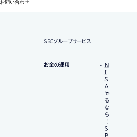
お問い合わせ
SBIグループサービス
お金の運用
N
I
S
A
や
る
な
ら
！
S
B