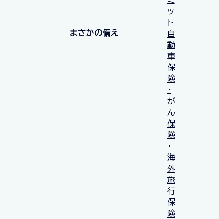
ッ
ト
まさかの備え
自
動
車
保
険
・
が
ん
保
険
・
海
外
旅
行
保
険