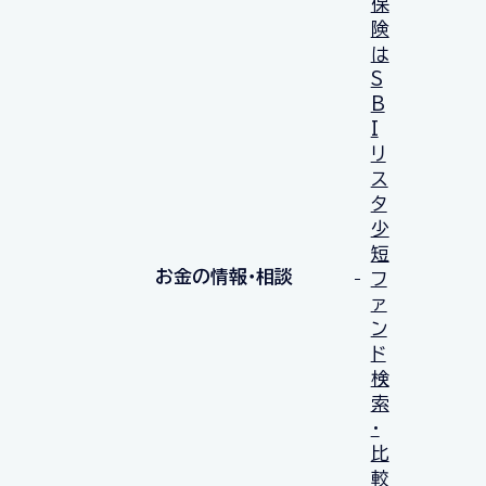
保
険
は
S
B
I
リ
ス
タ
少
短
お金の情報・相談
フ
ァ
ン
ド
検
索
・
比
較