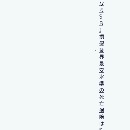
な
ら
S
B
I
損
保
業
界
最
安
水
準
の
死
亡
保
険
は