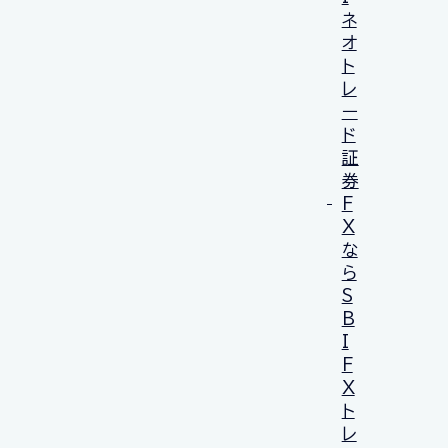
ネ
オ
ト
レ
ー
ド
証
券
F
X
な
ら
S
B
I
F
X
ト
レ