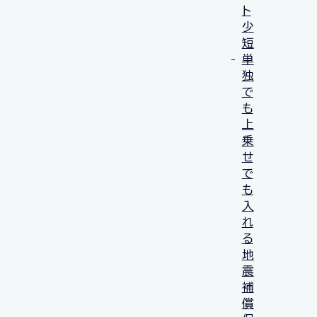
ト
少
短
単
独
で
も
上
乗
せ
で
も
入
れ
る
地
震
補
償