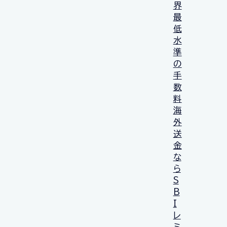
界
最
低
水
準
の
手
数
料
海
外
送
金
な
ら
S
B
I
レ
ミ