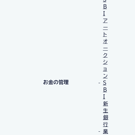
B
I
ア
ー
ト
オ
ー
ク
シ
ョ
ン
お金の管理
S
B
I
新
生
銀
行
業