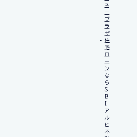
ネ
ー
プ
ラ
ザ
住
宅
ロ
ー
ン
な
ら
S
B
I
ア
ル
ヒ
不