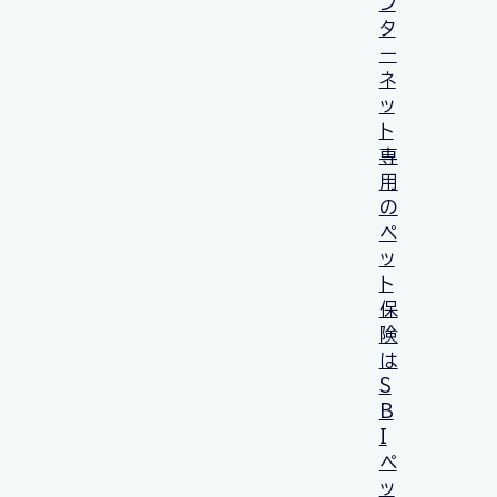
ン
タ
ー
ネ
ッ
ト
専
用
の
ペ
ッ
ト
保
険
は
S
B
I
ペ
ッ