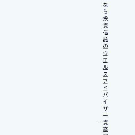
な
ら
投
資
信
託
の
ウ
エ
ル
ス
ア
ド
バ
イ
ザ
ー
資
産