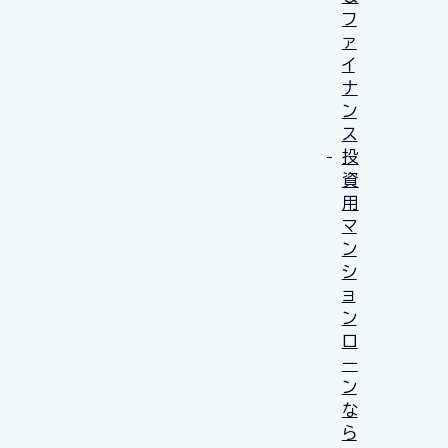
フ
ァ
イ
ナ
ン
ス
投
資
用
マ
ン
シ
ョ
ン
ロ
ー
ン
な
ら