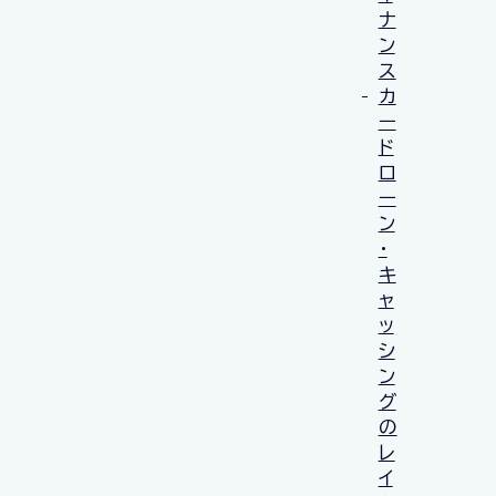
ナ
ン
ス
カ
ー
ド
ロ
ー
ン
・
キ
ャ
ッ
シ
ン
グ
の
レ
イ