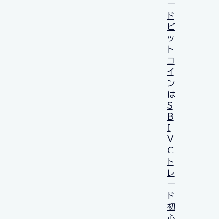
ー
ド
ビ
ッ
ト
コ
イ
ン
は
S
B
I
V
C
ト
レ
ー
ド
初
心