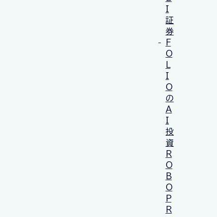
I
証
券
F
O
L
I
O
の
A
I
投
資
R
O
B
O
P
R