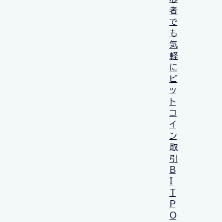
者
で
も
気
軽
に
ビ
ッ
ト
コ
イ
ン
取
引
B
I
T
P
O