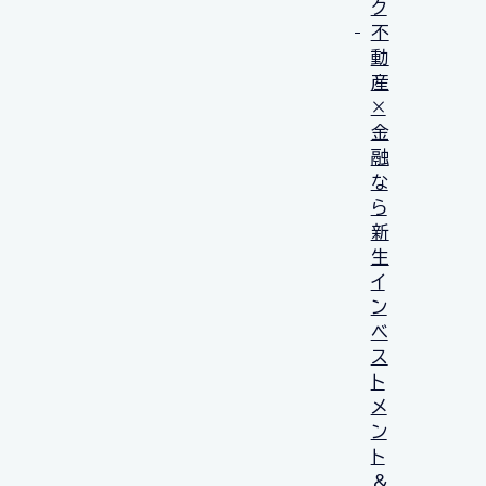
ク
不
動
産
×
金
融
な
ら
新
生
イ
ン
ベ
ス
ト
メ
ン
ト
＆