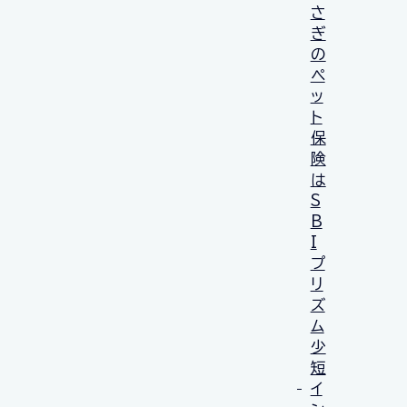
さ
ぎ
の
ペ
ッ
ト
保
険
は
S
B
I
プ
リ
ズ
ム
少
短
イ