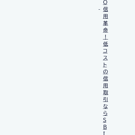
O
信
用
革
命
！
低
コ
ス
ト
の
信
用
取
引
な
ら
S
B
I