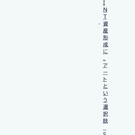
I
N
T
資
産
形
成
に
、
ア
ー
ト
と
い
う
選
択
肢
S