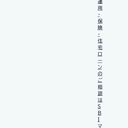
運
用
・
保
険
・
住
宅
ロ
ー
ン
の
ご
相
談
は
S
B
I
マ