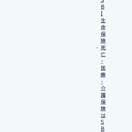
S
B
I
生
命
保
険
死
亡
・
医
療
・
介
護
保
険
は
S
B