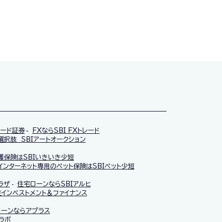
レード証券
FXならSBI FXトレード
択肢 SBIアートオークション
護保険はSBIいきいき少短
インターネット専用のペット保険はSBIペット少短
ラザ
住宅ローンならSBIアルヒ
インベストメント＆ファイナンス
ローンならアプラス
ラボ