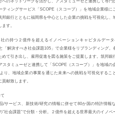
行へのネットワークを活かし、アスタミューゼと連携して専門
ーティングサービス「SCOPE（スコープ）」を地域企業様に
筑邦銀行とともに福岡県を中心とした企業の挑戦を可視化し、
します。
社の持つ２億件を超えるイノベーションキャピタルデータ
」と「解決すべき社会課題105」で企業様をリブランディング
ためて引き出し、雇用促進を図る施策をご提案します。筑邦銀
アスタミューゼと連携して「SCOPE（スコープ）」を地域の
により、地域企業の事業を通じた未来への挑戦を可視化するこ
に貢献致します。
いて
/サービス、新技術/研究の情報に併せて80か国の特許情報
105の"社会課題"で分類・分析。２億件を超える世界最大のイノ