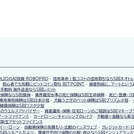
OLIOのAI投資 ROBOPRO
信用革命！低コストの信用取引ならSBIネオト
初心者でも気軽にビットコイン取引 BITPOINT
資産形成に、アートという選
手数料 海外送金ならSBIレミット
保険ならSBI損保
業界最安水準の死亡保険はSBI生命保険
死亡・医療・介
車用車両保険はSBI日本少短
犬猫うさぎのペット保険はSBIプリズム少短
補償保険はSBIリスタ少短
託のウエルスアドバイザー
資産運用・保険・住宅ローンのご相談はSBIマネープ
テートファイナンス
カードローン・キャッシングのレイク
不動産×金融なら新生
I新生アセットファイナンス
イー・ローン
自動車保険の見積もり・比較のインズウェブ
クレジットカード・
SBIふるさとだより
賃貸住宅向け保険の比較・申込ならSBIインシュアランス