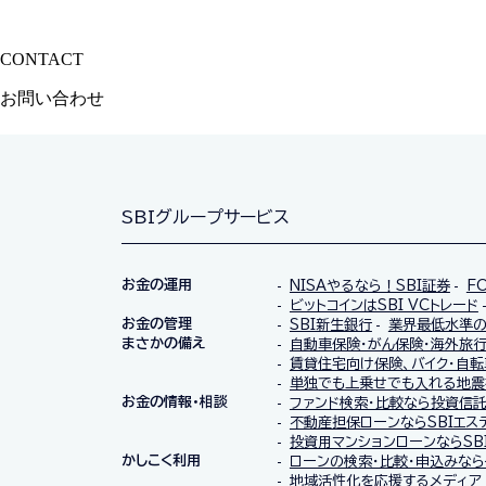
CONTACT
サービスに関するご質問やご相談はお気軽にご連絡ください
お問い合わせ
SBIグループサービス
お金の運用
NISAやるなら！SBI証券
F
ビットコインはSBI VCトレード
お金の管理
SBI新生銀行
業界最低水準の
まさかの備え
自動車保険・がん保険・海外旅行
賃貸住宅向け保険、バイク・自転
単独でも上乗せでも入れる地震
お金の情報・相談
ファンド検索・比較なら投資信
不動産担保ローンならSBIエス
投資用マンションローンならSB
かしこく利用
ローンの検索・比較・申込みなら
地域活性化を応援するメディア 