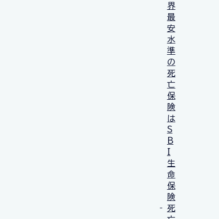
界
最
安
水
準
の
死
亡
保
険
は
S
B
I
生
命
保
険
死