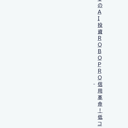
の
A
I
投
資
R
O
B
O
P
R
O
信
用
革
命
！
低
コ