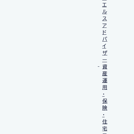
エ
ル
ス
ア
ド
バ
イ
ザ
ー
資
産
運
用
・
保
険
・
住
宅