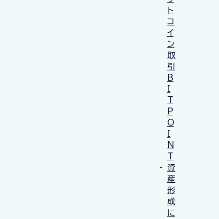
ト
コ
イ
ン
取
引
B
I
T
P
O
I
N
T
資
産
形
成
に