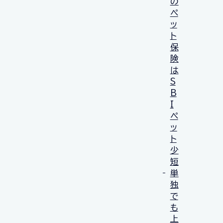
の
ペ
ッ
ト
保
険
は
S
B
I
ペ
ッ
ト
少
短
単
独
で
も
上