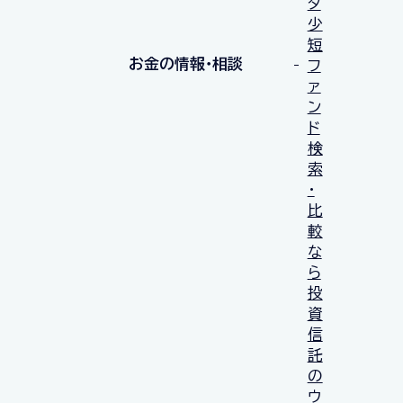
タ
少
短
お金の情報・相談
フ
ァ
ン
ド
検
索
・
比
較
な
ら
投
資
信
託
の
ウ