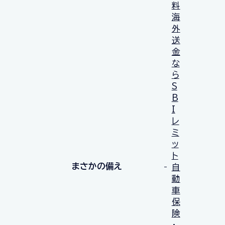
料
海
外
送
金
な
ら
S
B
I
レ
ミ
ッ
ト
まさかの備え
自
動
車
保
険
・