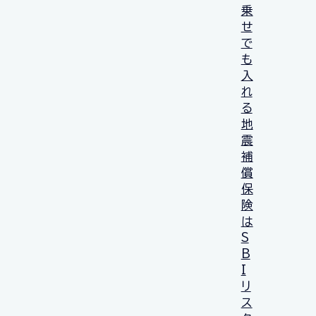
乗
せ
で
も
入
れ
る
地
震
補
償
保
険
は
S
B
I
リ
ス