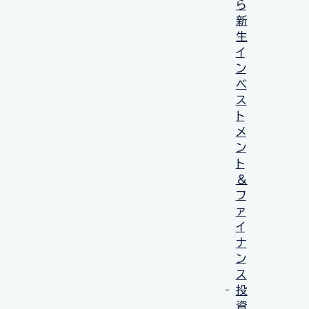
ら
新
生
イ
ン
ベ
ス
ト
メ
ン
ト
＆
フ
ァ
イ
ナ
ン
ス
投
資