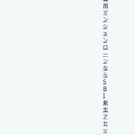
用
マ
ン
シ
ョ
ン
ロ
ー
ン
な
ら
S
B
I
新
生
ア
セ
ッ