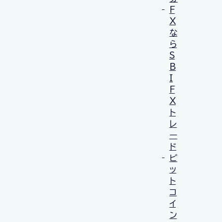
F
X
な
ら
S
B
I
F
X
ト
レ
ー
ド
ビ
ッ
ト
コ
イ
ン