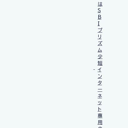
は
S
B
I
プ
リ
ズ
ム
少
短
イ
ン
タ
ー
ネ
ッ
ト
専
用