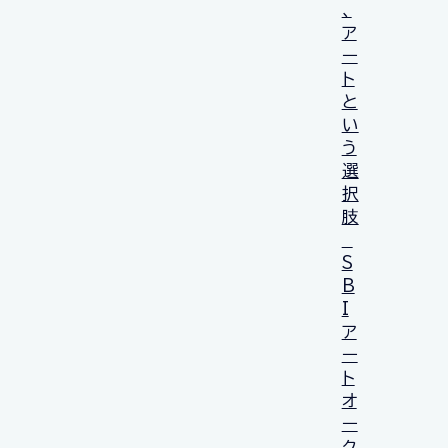
、
ア
ー
ト
と
い
う
選
択
肢
S
B
I
ア
ー
ト
オ
ー
ク