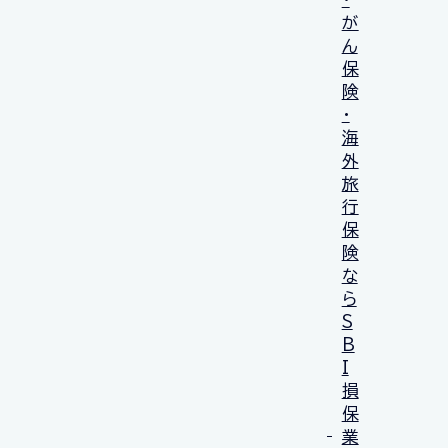
が
ん
保
険
・
海
外
旅
行
保
険
な
ら
S
B
I
損
保
業