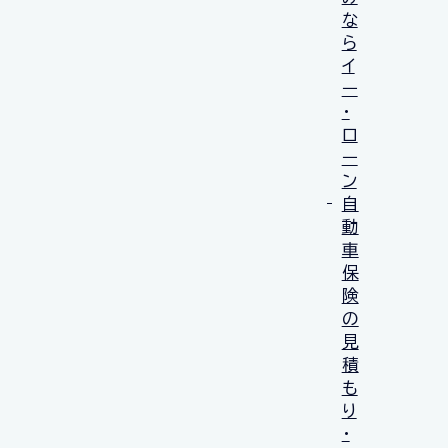
な
ら
イ
ー
・
ロ
ー
ン
自
動
車
保
険
の
見
積
も
り
・