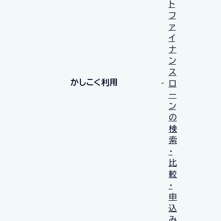
ト
フ
ァ
イ
ナ
ン
ス
かしこく利用
ロ
ー
ン
の
検
索
・
比
較
・
申
込
み