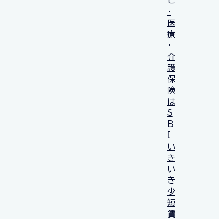
亡
・
医
療
・
介
護
保
険
は
S
B
I
い
き
い
き
少
短
賃