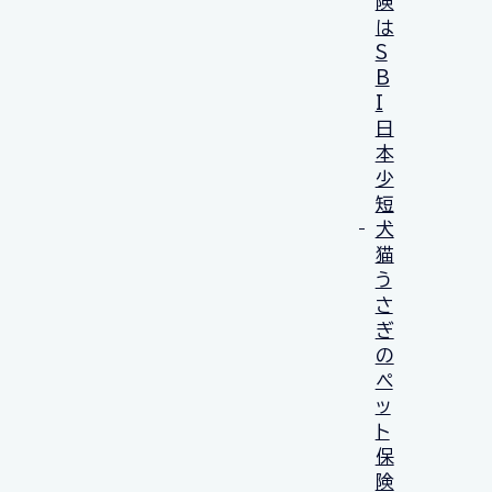
険
は
S
B
I
日
本
少
短
犬
猫
う
さ
ぎ
の
ペ
ッ
ト
保
険