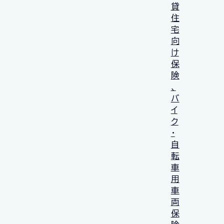
貸
住
宅
向
け
保
険
、
バ
イ
ク
・
自
転
車
用
車
両
保