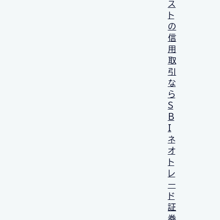
ス
ト
の
信
用
取
引
な
ら
S
B
I
ネ
オ
ト
レ
ー
ド
証
券