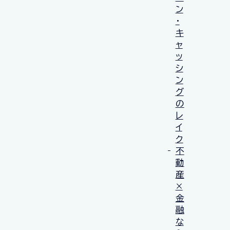
ン
・
キ
ャ
ッ
シ
ン
グ
の
レ
イ
ク
不
動
産
×
金
融
な