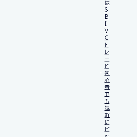
は
S
B
I
V
C
ト
レ
ー
ド
初
心
者
で
も
気
軽
に
ビ
ッ