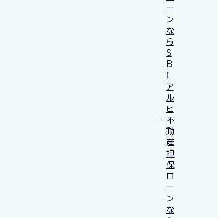
ー
ン
な
ら
S
B
I
ア
ル
ヒ
不
動
産
担
保
ロ
ー
ン
な