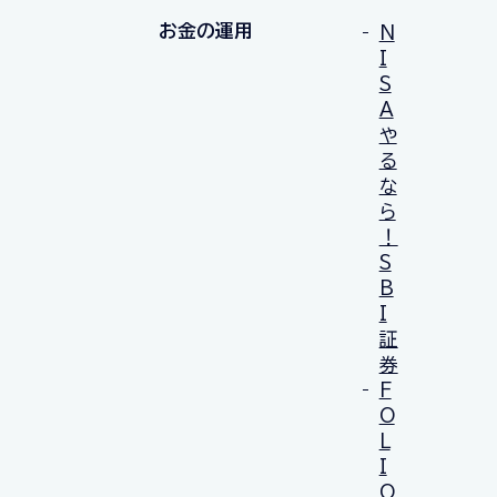
お金の運用
N
I
S
A
や
る
な
ら
！
S
B
I
証
券
F
O
L
I
O