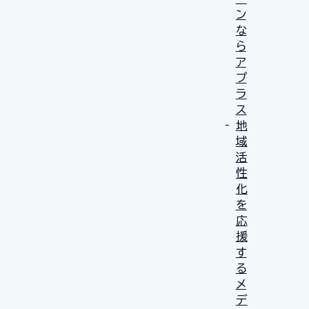
ン
な
ら
ア
プ
ラ
ス
地
域
活
性
化
を
応
援
す
る
メ
デ