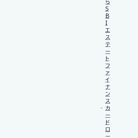
ら
S
B
I
エ
ス
テ
ー
ト
フ
ァ
イ
ナ
ン
ス
カ
ー
ド
ロ
ー