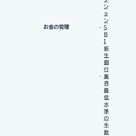
シ
ョ
ン
お金の管理
S
B
I
新
生
銀
行
業
界
最
低
水
準
の
手
数