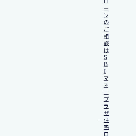
ロ
ー
ン
の
ご
相
談
は
S
B
I
マ
ネ
ー
プ
ラ
ザ
住
宅
ロ