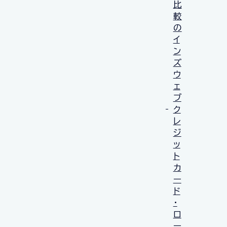
比
較
の
イ
ン
ズ
ウ
ェ
ブ
ク
レ
ジ
ッ
ト
カ
ー
ド
・
ロ
ー